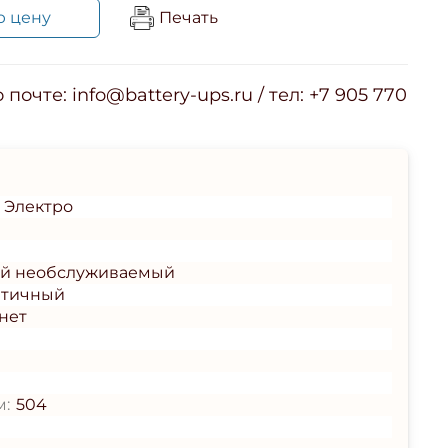
ю цену
Печать
почте: info@battery-ups.ru / тел: +7 905 770
 Электро
ый необслуживаемый
етичный
нет
м:
504