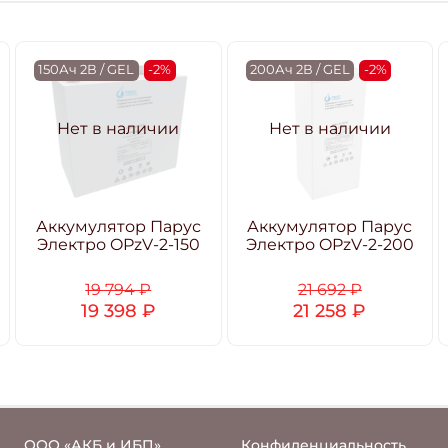
150Ач 2В / GEL
-2%
200Ач 2В / GEL
-2%
Нет в наличии
Нет в наличии
Аккумулятор Парус
Аккумулятор Парус
Электро OPzV-2-150
Электро OPzV-2-200
19 794 ₽
21 692 ₽
19 398 ₽
21 258 ₽
ООО «АКБ и ИБП»
Конфиденциальность