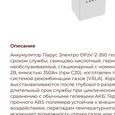
Описание
Аккумулятор Парус Электро OPzV-2-350 г
сроком службы, свинцово-кислотный, гер
необслуживаемый, стационарный с номи
2В, емкостью 350Ач (при С20), изготовлен 
системой рекомбинации газов (VRLA). Хо
высстанавливаются после глубокого разря
длительный срок службы при циклическом
сравнению с обычными гелевыми АКБ. Гер
прочного ABS-полимера устойчив к внеш
воздействиям, перепадам температурного
исключает возможность утечки газов или 