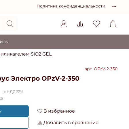
Политика конфиденциальности
зиты
силикагелем SiO2 GEL
арт.
OPzV-2-350
ус Электро OPzV-2-350
с НДС 22%
26
у
В избранное
Добавить в сравнение