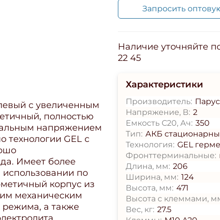
Запросить оптову
Наличие уточняйте по 
22 45
Характеристики
Производитель:
Парус
елевый с увеличенным
Напряжение, В:
2
метичный, полностью
Емкость С20, Ач:
350
нальным напряжением
Тип:
АКБ стационарн
по технологии GEL с
Технология:
GEL герм
рошо
Фронттерминальные:
да. Имеет более
Длина, мм:
206
 использовании по
Ширина, мм:
124
метичный корпус из
Высота, мм:
471
ним механическим
Высота с клеммами, м
 режима, а также
Вес, кг:
27.5
электролита.