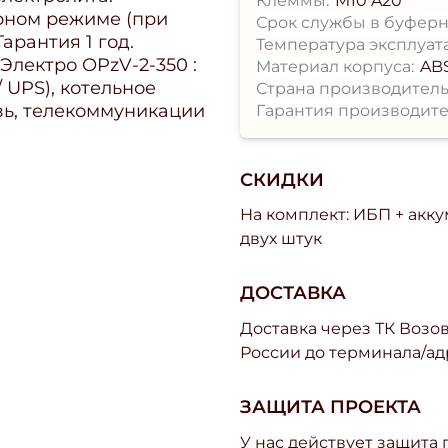
Клеммы:
M10 A20
рном режиме (при
Срок службы в буферн
Гарантия 1 год.
Температура эксплуат
лектро OPzV-2-350 :
Материал корпуса:
AB
 UPS), котельное
Страна производитель
зь, телекоммуникации
Гарантия производите
СКИДКИ
На комплект: ИБП + акк
двух штук
ДОСТАВКА
Доставка через ТК Возово
России до терминала/ад
ЗАЩИТА ПРОЕКТА
У нас действует защита