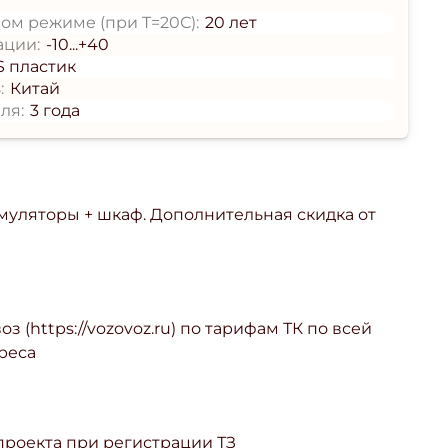
ом режиме (при T=20С):
20 лет
ации:
-10...+40
S пластик
:
Китай
ля:
3 года
умуляторы + шкаф. Дополнительная скидка от
з (https://vozovoz.ru) по тарифам ТК по всей
реса
 проекта при регистрации ТЗ