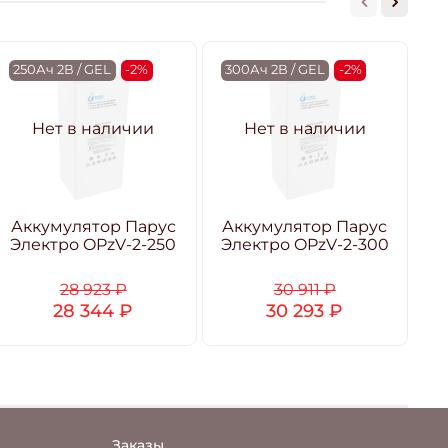
250Ач 2В / GEL
-2%
300Ач 2В / GEL
-2%
4
Нет в наличии
Нет в наличии
Аккумулятор Парус
Аккумулятор Парус
А
Электро OPzV-2-250
Электро OPzV-2-300
Э
28 923 ₽
30 911 ₽
28 344 ₽
30 293 ₽
Заказы