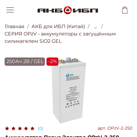
Главная
АКБ для ИБП (Китай)
...
СЕРИЯ OPzV - аккумуляторы с загущённым
силикагелем SiO2 GEL
250Ач 2В / GEL
-2%
арт.
OPzV-2-250
(0)