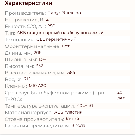
Характеристики
Парус Электро
Производитель:
2
Напряжение, В:
250
Емкость С20, Ач:
АКБ стационарный необслуживаемый
Тип:
GEL герметичный
Технология:
нет
Фронттерминальные:
206
Длина, мм:
134
Ширина, мм:
352
Высота, мм:
385
Высота с клеммами, мм:
21.1
Вес, кг:
M10 A20
Клеммы:
20
Срок службы в буферном режиме (при
лет
T=20С):
-10...+40
Температура эксплуатации:
ABS пластик
Материал корпуса:
Китай
Страна производитель:
3 года
Гарантия производителя: