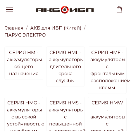
Главная
АКБ для ИБП (Китай)
ПАРУС ЭЛЕКТРО
СЕРИЯ HM -
СЕРИЯ HML -
СЕРИЯ HMF -
аккумуляторы
аккумуляторы
аккумуляторы
общего
длительного
с
назначения
срока
фронтальным
службы
расположением
клемм
СЕРИЯ HMG -
СЕРИЯ HMS -
СЕРИЯ HMW
аккумуляторы
аккумуляторы
-
с высокой
с
аккумуляторы
устойчивостью
повышенной
с
к глубоким
энергоотдачей
повышенной