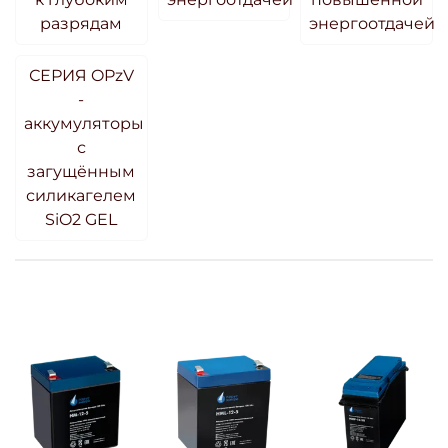
разрядам
энергоотдачей
СЕРИЯ OPzV
-
аккумуляторы
с
загущённым
силикагелем
SiO2 GEL