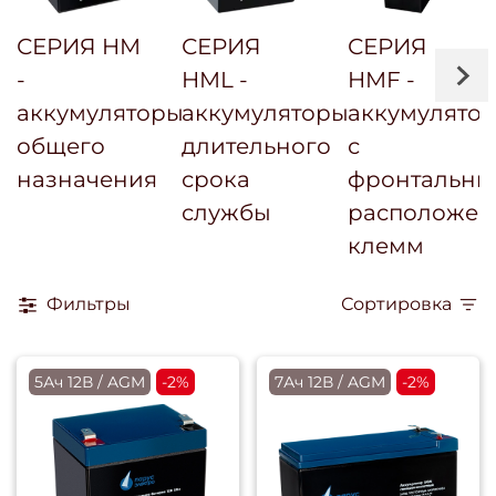
СЕРИЯ HM
СЕРИЯ
СЕРИЯ
-
HML -
HMF -
аккумуляторы
аккумуляторы
аккумулято
общего
длительного
с
назначения
срока
фронтальн
службы
расположен
клемм
Фильтры
Сортировка
5Ач 12В / AGM
-2%
7Ач 12В / AGM
-2%