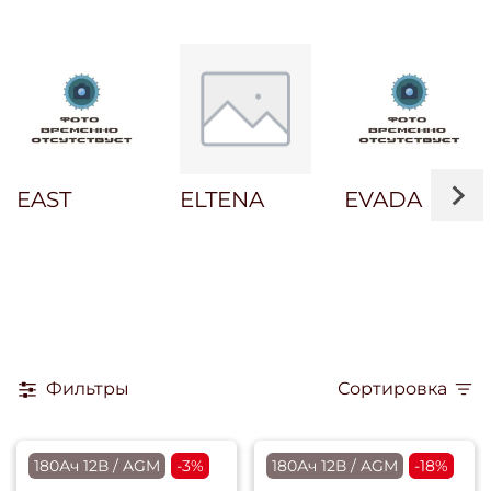
EAST
ELTENA
EVADA
Фильтры
Сортировка
180Ач 12В / AGM
-3%
180Ач 12В / AGM
-18%