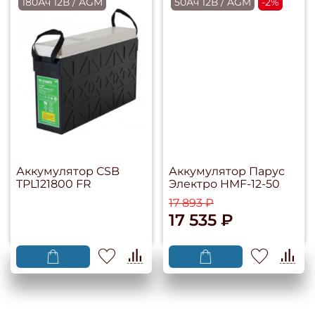
180Ач 12В / AGM
50Ач 12В / AGM
-2%
Аккумулятор CSB
Аккумулятор Парус
TPL121800 FR
Электро HMF-12-50
17 893 ₽
17 535 ₽