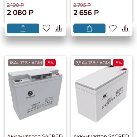
2 190 ₽
2 795 ₽
2 080 ₽
2 656 ₽
18Ач 12В / AGM
-5%
7,9Ач 12В / AGM
-5%
Аккумулятор SACRED
Аккумулятор SACRED