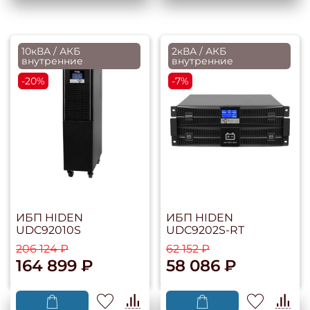
10кВА / АКБ
2кВА / АКБ
внутренние
внутренние
-20%
-7%
ИБП HIDEN
ИБП HIDEN
UDC92010S
UDC9202S-RT
206 124 ₽
62 152 ₽
164 899 ₽
58 086 ₽