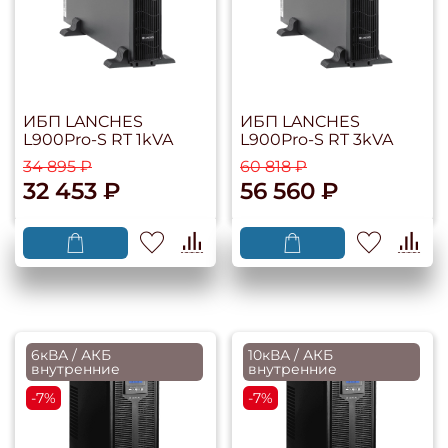
ИБП LANCHES
ИБП LANCHES
L900Pro-S RT 1kVA
L900Pro-S RT 3kVA
34 895 ₽
60 818 ₽
32 453 ₽
56 560 ₽
6кВА / АКБ
10кВА / АКБ
внутренние
внутренние
-7%
-7%