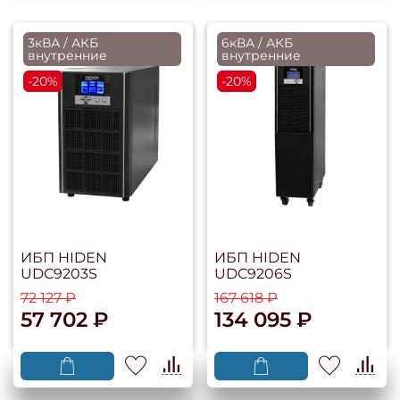
3кВА / АКБ
6кВА / АКБ
внутренние
внутренние
-20%
-20%
ИБП HIDEN
ИБП HIDEN
UDC9203S
UDC9206S
72 127 ₽
167 618 ₽
57 702 ₽
134 095 ₽