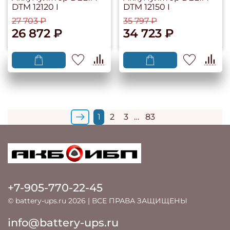
DTM 12120 I
DTM 12150 I
27 703 ₽
35 797 ₽
26 872 ₽
34 723 ₽
1
2
3
…
83
+7-905-770-22-45
© battery-ups.ru 2026 | ВСЕ ПРАВА ЗАЩИЩЕНЫ
info@battery-ups.ru