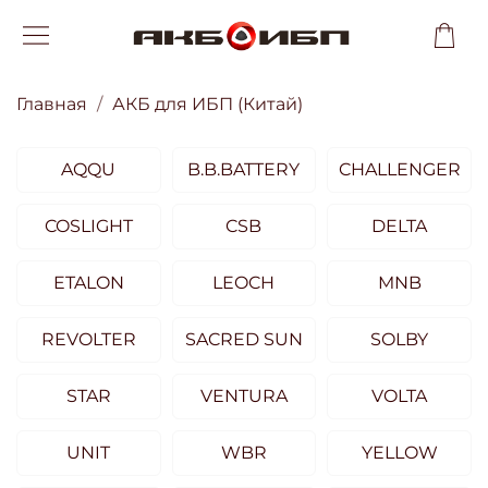
Главная
АКБ для ИБП (Китай)
AQQU
B.B.BATTERY
CHALLENGER
COSLIGHT
CSB
DELTA
ETALON
LEOCH
MNB
REVOLTER
SACRED SUN
SOLBY
STAR
VENTURA
VOLTA
UNIT
WBR
YELLOW