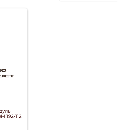
дуль
M 192-112