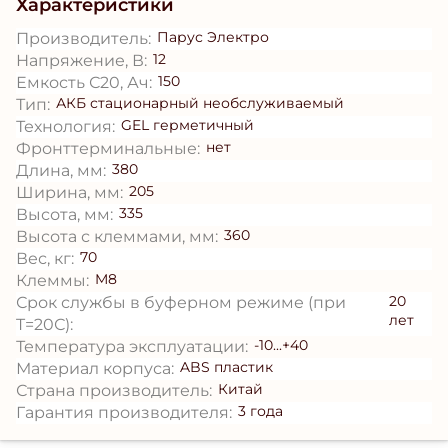
Характеристики
Парус Электро
Производитель:
12
Напряжение, В:
150
Емкость С20, Ач:
АКБ стационарный необслуживаемый
Тип:
GEL герметичный
Технология:
нет
Фронттерминальные:
380
Длина, мм:
205
Ширина, мм:
335
Высота, мм:
360
Высота с клеммами, мм:
70
Вес, кг:
M8
Клеммы:
20
Срок службы в буферном режиме (при
лет
T=20С):
-10...+40
Температура эксплуатации:
ABS пластик
Материал корпуса:
Китай
Страна производитель:
3 года
Гарантия производителя: