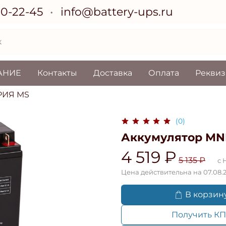
70-22-45
info@battery-ups.ru
АНИЕ
Контакты
Доставка
Оплата
Рекви
РИЯ MS
(0)
Аккумулятор MNB
4 519 ₽
5 135 ₽
с 
Цена действительна на 07.08.
В корзин
Получить КП