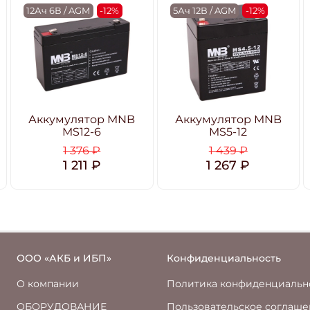
12Ач 6В / AGM
-12%
5Ач 12В / AGM
-12%
Аккумулятор MNB
Аккумулятор MNB
MS12-6
MS5-12
1 376 ₽
1 439 ₽
1 211 ₽
1 267 ₽
ООО «АКБ и ИБП»
Конфиденциальность
О компании
Политика конфиденциальн
ОБОРУДОВАНИЕ
Пользовательское соглаш