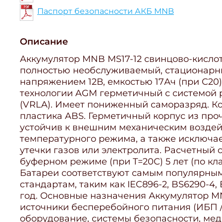
Паспорт безопасности АКБ MNB
Описание
Аккумулятор MNB MS17-12 свинцово-кисло
полностью необслуживаемый, стационарн
напряжением 12В, емкостью 17Ач (при С20)
технологии AGM герметичный с системой 
(VRLA). Имеет пониженный саморазряд. К
пластика ABS. Герметичный корпус из пр
устойчив к внешним механическим возде
температурного режима, а также исключа
утечки газов или электролита. Расчетный 
буферном режиме (при T=20С) 5 лет (по кл
Батареи соответствуют самым популярн
стандартам, таким как IEC896-2, BS6290-4, 
год. Основные назначения Аккумулятор MN
источники бесперебойного питания (ИБП /
оборудование, системы безопасности, ме