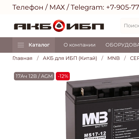
Телефон / МАХ / Telegram:
+7-905-7
Каталог
О компании
ОБОРУДОВ
Главная
АКБ для ИБП (Китай)
MNB
СЕ
17Ач 12В / AGM
-12%