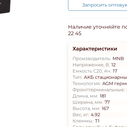
Запросить оптову
Наличие уточняйте по 
22 45
Характеристики
Производитель:
MNB
Напряжение, В:
12
Емкость С20, Ач:
17
Тип:
АКБ стационарн
Технология:
AGM герм
Фронттерминальные:
Длина, мм:
181
Ширина, мм:
77
Высота, мм:
167
Вес, кг:
4.92
Клеммы:
T1