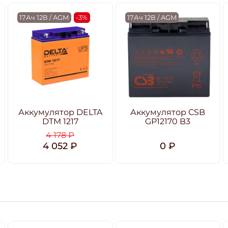
17Ач 12В / AGM
-3%
17Ач 12В / AGM
Аккумулятор DELTA
Аккумулятор CSB
DTM 1217
GP12170 B3
4 178 ₽
4 052 ₽
0 ₽