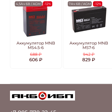
4,5Ач 6В / AGM
-12%
7Ач 6В / AGM
-12%
Аккумулятор MNB
Аккумулятор MNB
MS4.5-6
MS7-6
688 ₽
942 ₽
606 ₽
829 ₽