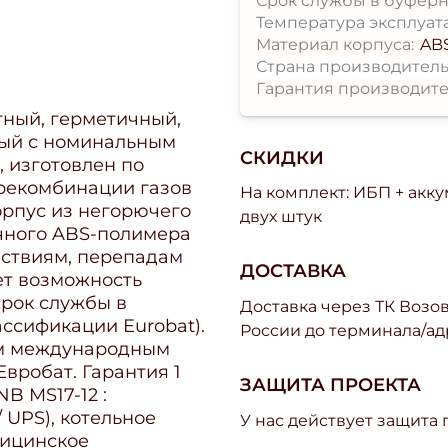
Срок службы в буферн
Температура эксплуат
Материал корпуса:
AB
Страна производитель
Гарантия производите
тный, герметичный,
ый с номинальным
СКИДКИ
, изготовлен по
рекомбинации газов
На комплект: ИБП + акк
орпус из негорючего
двух штук
очного ABS-полимера
йствиям, перепадам
ДОСТАВКА
ет возможность
срок службы в
Доставка через ТК Возово
ассификации Eurobat).
России до терминала/ад
ым международным
Евробат. Гарантия 1
ЗАЩИТА ПРОЕКТА
B MS17-12 :
 UPS), котельное
У нас действует защита
дицинское