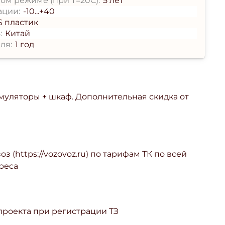
ом режиме (при T=20С):
5 лет
ации:
-10...+40
S пластик
:
Китай
ля:
1 год
умуляторы + шкаф. Дополнительная скидка от
з (https://vozovoz.ru) по тарифам ТК по всей
реса
 проекта при регистрации ТЗ