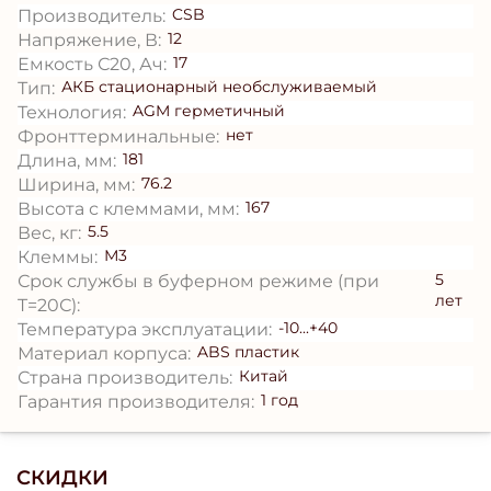
CSB
Производитель:
12
Напряжение, В:
17
Емкость С20, Ач:
АКБ стационарный необслуживаемый
Тип:
AGM герметичный
Технология:
нет
Фронттерминальные:
181
Длина, мм:
76.2
Ширина, мм:
167
Высота с клеммами, мм:
5.5
Вес, кг:
М3
Клеммы:
5
Срок службы в буферном режиме (при
лет
T=20С):
-10...+40
Температура эксплуатации:
ABS пластик
Материал корпуса:
Китай
Страна производитель:
1 год
Гарантия производителя:
СКИДКИ