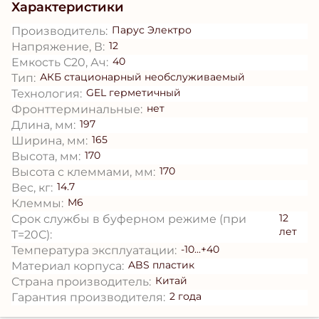
Характеристики
Парус Электро
Производитель:
12
Напряжение, В:
40
Емкость С20, Ач:
АКБ стационарный необслуживаемый
Тип:
GEL герметичный
Технология:
нет
Фронттерминальные:
197
Длина, мм:
165
Ширина, мм:
170
Высота, мм:
170
Высота с клеммами, мм:
14.7
Вес, кг:
M6
Клеммы:
12
Срок службы в буферном режиме (при
лет
T=20С):
-10...+40
Температура эксплуатации:
ABS пластик
Материал корпуса:
Китай
Страна производитель:
2 года
Гарантия производителя: