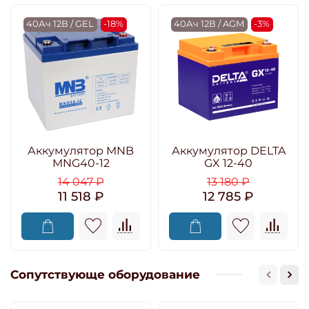
40Ач 12В / GEL
-18%
40Ач 12В / AGM
-3%
Аккумулятор MNB
Аккумулятор DELTA
MNG40-12
GX 12-40
14 047 ₽
13 180 ₽
11 518 ₽
12 785 ₽
Сопутствующе оборудование