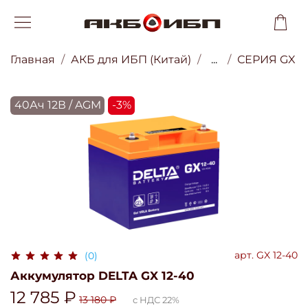
Главная
АКБ для ИБП (Китай)
...
СЕРИЯ GX
40Ач 12В / AGM
-3%
арт.
GX 12-40
(0)
Аккумулятор DELTA GX 12-40
12 785 ₽
13 180 ₽
с НДС 22%