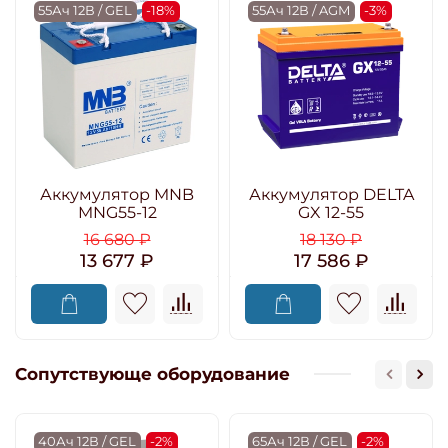
55Ач 12В / GEL
-18%
55Ач 12В / AGM
-3%
Аккумулятор MNB
Аккумулятор DELTA
MNG55-12
GX 12-55
16 680 ₽
18 130 ₽
13 677 ₽
17 586 ₽
Сопутствующе оборудование
40Ач 12В / GEL
-2%
65Ач 12В / GEL
-2%