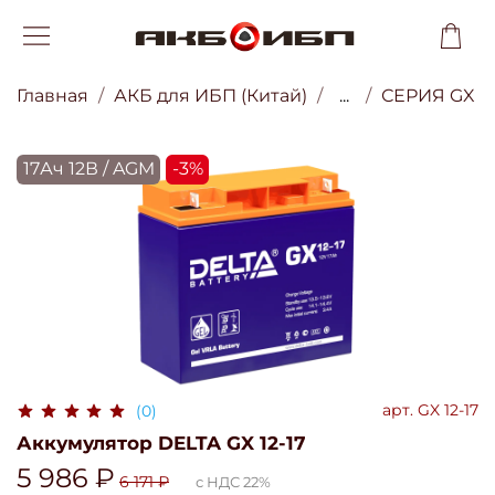
Главная
АКБ для ИБП (Китай)
...
СЕРИЯ GX
17Ач 12В / AGM
-3%
арт.
GX 12-17
(0)
Аккумулятор DELTA GX 12-17
5 986 ₽
6 171 ₽
с НДС 22%