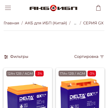
Главная
АКБ для ИБП (Китай)
...
СЕРИЯ GX
Фильтры
Сортировка
12Ач 12В / AGM
-3%
17Ач 12В / AGM
-3%