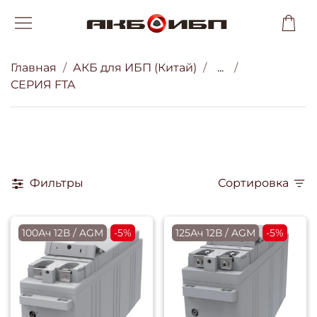
Главная
АКБ для ИБП (Китай)
...
СЕРИЯ FTA
Фильтры
Сортировка
100Ач 12В / AGM
-5%
125Ач 12В / AGM
-5%