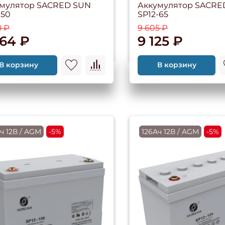
мулятор SACRED SUN
Аккумулятор SACRE
-50
SP12-65
8 ₽
9 605 ₽
264 ₽
9 125 ₽
В корзину
В корзину
ч 12В / AGM
-5%
126Ач 12В / AGM
-5%