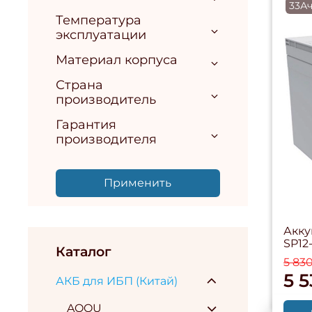
33Ач
Температура
эксплуатации
Материал корпуса
Страна
производитель
Гарантия
производителя
Применить
Акку
SP12
Каталог
5 83
5 5
АКБ для ИБП (Китай)
AQQU