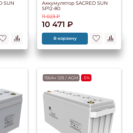
D SUN
Аккумулятор SACRED SUN
SP12-80
11 023 ₽
10 471 ₽
В корзину
156Ач 12В / AGM
-5%