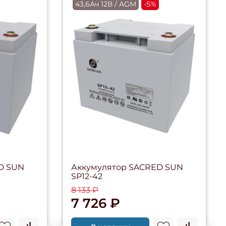
43,6Ач 12В / AGM
-5%
D SUN
Аккумулятор SACRED SUN
SP12-42
8 133 ₽
7 726 ₽