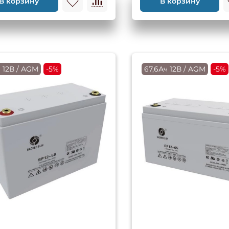
В корзину
В корзину
 12В / AGM
-5%
67,6Ач 12В / AGM
-5%