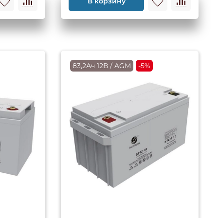
В корзину
83,2Ач 12В / AGM
-5%