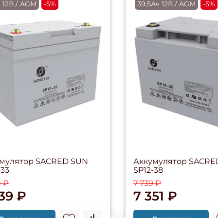
 12В / AGM
-5%
39,5Ач 12В / AGM
-5%
мулятор SACRED SUN
Аккумулятор SACRE
-33
SP12-38
0 ₽
7 739 ₽
39 ₽
7 351 ₽