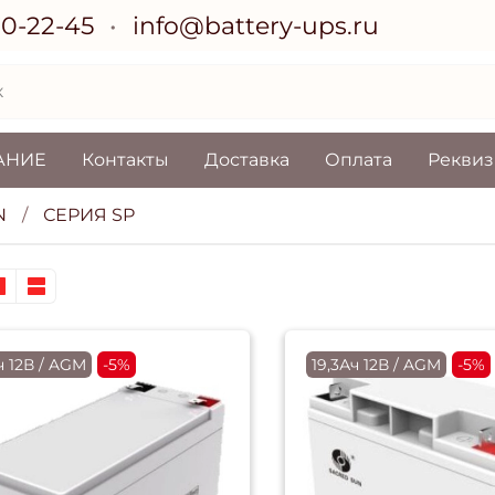
70-22-45
info@battery-ups.ru
АНИЕ
Контакты
Доставка
Оплата
Рекви
N
СЕРИЯ SP
ч 12В / AGM
-5%
19,3Ач 12В / AGM
-5%