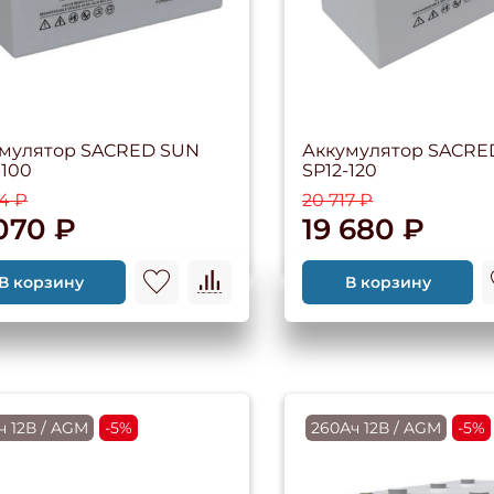
мулятор SACRED SUN
Аккумулятор SACRE
-100
SP12-120
04 ₽
20 717 ₽
 070 ₽
19 680 ₽
В корзину
В корзину
ч 12В / AGM
-5%
260Ач 12В / AGM
-5%