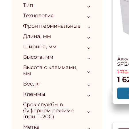
Тип
Технология
Фронттерминальные
Длина, мм
Ширина, мм
Высота, мм
Акку
SP12
Высота с клеммами,
1 710
мм
1 6
Вес, кг
Клеммы
Срок службы в
буферном режиме
(при T=20С)
Метка