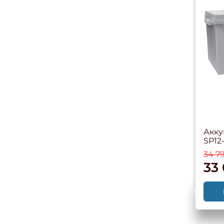
Акку
SP12
34 7
33