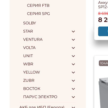
Акку
СЕРИЯ FTB
SP12
8 69
СЕРИЯ SPG
8 
SOLBY
STAR
VENTURA
VOLTA
UNIT
104А
WBR
YELLOW
ZUBR
ВОСТОК
ПАРУС ЭЛЕКТРО
АКБ для ИБП (Европа)