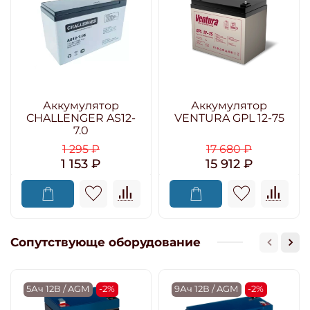
Аккумулятор
Аккумулятор
CHALLENGER AS12-
VENTURA GPL 12-75
7.0
1 295 ₽
17 680 ₽
1 153 ₽
15 912 ₽
Сопутствующе оборудование
5Ач 12В / AGM
-2%
9Ач 12В / AGM
-2%