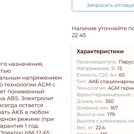
Запросить оптову
Наличие уточняйте по 
22 45
Характеристики
Производитель:
Парус
го назначения,
Напряжение, В:
12
стью
Емкость С20, Ач:
65
нальным напряжением
Тип:
АКБ стационарн
по технологии AGM с
Технология:
AGM герм
еет пониженный
Фронттерминальные:
ка ABS. Электролит
Длина, мм:
350
всегда остается
Ширина, мм:
167
вать АКБ в любом
Высота, мм:
179
ерном режиме (при
Высота с клеммами, м
арантия 1 год.
Вес, кг:
22.4
лектро HM-12-65 :