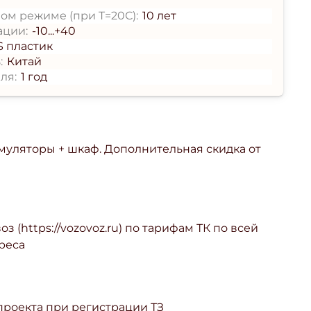
ом режиме (при T=20С):
10 лет
ации:
-10...+40
S пластик
:
Китай
ля:
1 год
умуляторы + шкаф. Дополнительная скидка от
з (https://vozovoz.ru) по тарифам ТК по всей
реса
 проекта при регистрации ТЗ