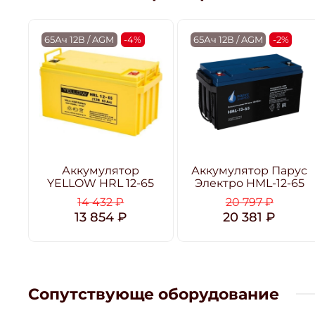
65Ач 12В / AGM
-4%
65Ач 12В / AGM
-2%
Аккумулятор
Аккумулятор Парус
YELLOW HRL 12-65
Электро HML-12-65
14 432 ₽
20 797 ₽
13 854 ₽
20 381 ₽
Сопутствующе оборудование