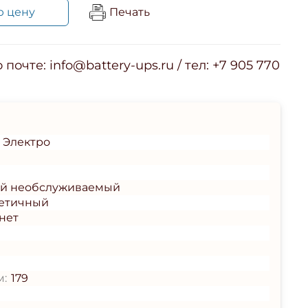
ю цену
Печать
почте: info@battery-ups.ru / тел: +7 905 770
 Электро
ый необслуживаемый
етичный
нет
м:
179