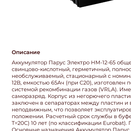
Описание
Аккумулятор Парус Электро HM-12-65 обще
свинцово-кислотный, герметичный, полно
необслуживаемый, стационарный с номи
12В, емкостью 65Ач (при С20), изготовлен 
системой рекомбинации газов (VRLA). Им
саморазряд. Корпус из негорючего пласти
заключен в сепараторах между пластин и 
неподвижным, что позволяет эксплуатиро
положении. Расчетный срок службы в буф
T=20С) 10 лет (по классификации Eurobat). Г
Основные назначения Аккумулятор Парус Э