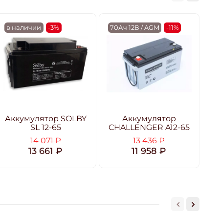
в наличии
-3%
70Ач 12В / AGM
-11%
6
Аккумулятор SOLBY
Аккумулятор
SL 12-65
CHALLENGER A12-65
14 071 ₽
13 436 ₽
13 661 ₽
11 958 ₽