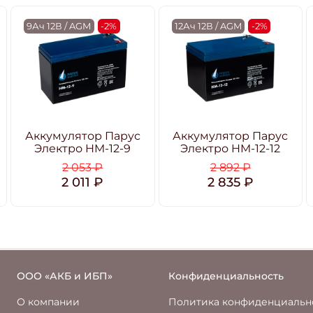
9Ач 12В / AGM
-2%
12Ач 12В / AGM
-2%
Аккумулятор Парус
Аккумулятор Парус
Электро HM-12-9
Электро HM-12-12
2 053 ₽
2 892 ₽
2 011 ₽
2 835 ₽
ООО «АКБ и ИБП»
Конфиденциальность
О компании
Политика конфиденциальн