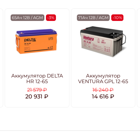
65Ач 12В / AGM
-3%
71Ач 12В / AGM
-10%
Аккумулятор DELTA
Аккумулятор
HR 12-65
VENTURA GPL 12-65
21 579 ₽
16 240 ₽
20 931 ₽
14 616 ₽