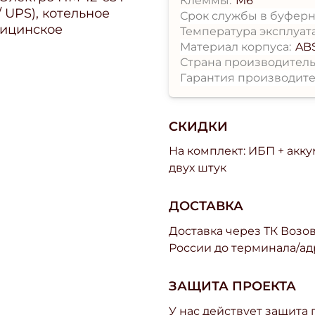
Клеммы:
M6
 UPS), котельное
Срок службы в буферн
дицинское
Температура эксплуат
Материал корпуса:
AB
Страна производитель
Гарантия производите
СКИДКИ
На комплект: ИБП + акк
двух штук
ДОСТАВКА
Доставка через ТК Возово
России до терминала/ад
ЗАЩИТА ПРОЕКТА
У нас действует защита