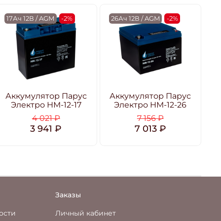
17Ач 12В / AGM
-2%
26Ач 12В / AGM
-2%
3
Аккумулятор Парус
Аккумулятор Парус
А
Электро HM-12-17
Электро HM-12-26
4 021 ₽
7 156 ₽
3 941 ₽
7 013 ₽
Заказы
ости
Личный кабинет