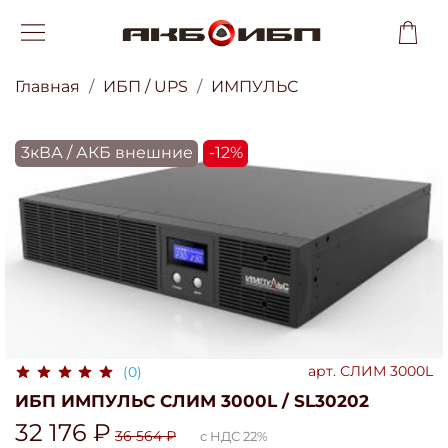
Главная
ИБП / UPS
ИМПУЛЬС
3кВА / АКБ внешние
-12%
арт.
СЛИМ 3000L
(0)
ИБП ИМПУЛЬС СЛИМ 3000L / SL30202
32 176 ₽
36 564 ₽
с НДС 22%