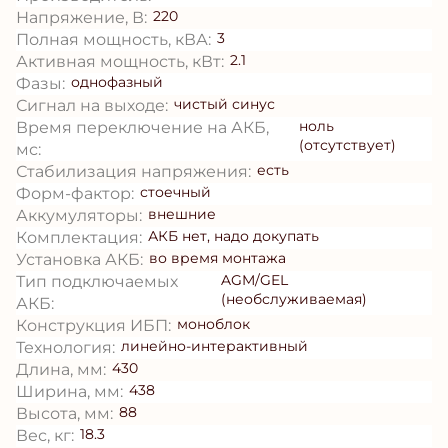
220
Напряжение, В:
3
Полная мощность, кВА:
2.1
Активная мощность, кВт:
однофазный
Фазы:
чистый синус
Сигнал на выходе:
ноль
Время переключение на АКБ,
(отсутствует)
мс:
есть
Стабилизация напряжения:
стоечный
Форм-фактор:
внешние
Аккумуляторы:
АКБ нет, надо докупать
Комплектация:
во время монтажа
Установка АКБ:
AGM/GEL
Тип подключаемых
(необслуживаемая)
АКБ:
моноблок
Конструкция ИБП:
линейно-интерактивный
Технология:
430
Длина, мм:
438
Ширина, мм:
88
Высота, мм:
18.3
Вес, кг: