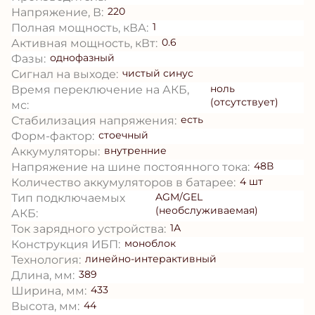
220
Напряжение, В:
1
Полная мощность, кВА:
0.6
Активная мощность, кВт:
однофазный
Фазы:
чистый синус
Сигнал на выходе:
ноль
Время переключение на АКБ,
(отсутствует)
мс:
есть
Стабилизация напряжения:
стоечный
Форм-фактор:
внутренние
Аккумуляторы:
48В
Напряжение на шине постоянного тока:
4 шт
Количество аккумуляторов в батарее:
AGM/GEL
Тип подключаемых
(необслуживаемая)
АКБ:
1А
Ток зарядного устройства:
моноблок
Конструкция ИБП:
линейно-интерактивный
Технология:
389
Длина, мм:
433
Ширина, мм:
44
Высота, мм: