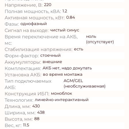
220
Напряжение, В:
1.2
Полная мощность, кВА:
0.84
Активная мощность, кВт:
однофазный
Фазы:
чистый синус
Сигнал на выходе:
ноль
Время переключение на АКБ,
(отсутствует)
мс:
есть
Стабилизация напряжения:
стоечный
Форм-фактор:
внешние
Аккумуляторы:
АКБ нет, надо докупать
Комплектация:
во время монтажа
Установка АКБ:
AGM/GEL
Тип подключаемых
(необслуживаемая)
АКБ:
моноблок
Конструкция ИБП:
линейно-интерактивный
Технология:
430
Длина, мм:
438
Ширина, мм:
88
Высота, мм:
11.5
Вес, кг: