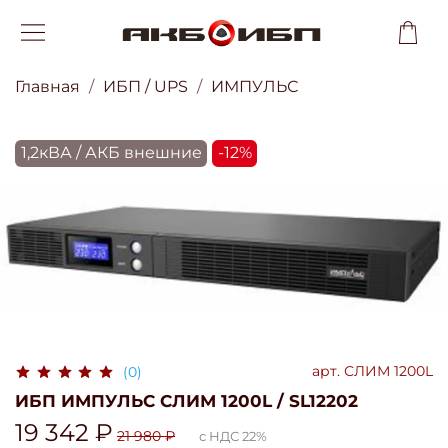
Главная
ИБП / UPS
ИМПУЛЬС
1,2кВА / АКБ внешние
-12%
арт.
СЛИМ 1200L
(0)
ИБП ИМПУЛЬС СЛИМ 1200L / SL12202
19 342 ₽
21 980 ₽
с НДС 22%