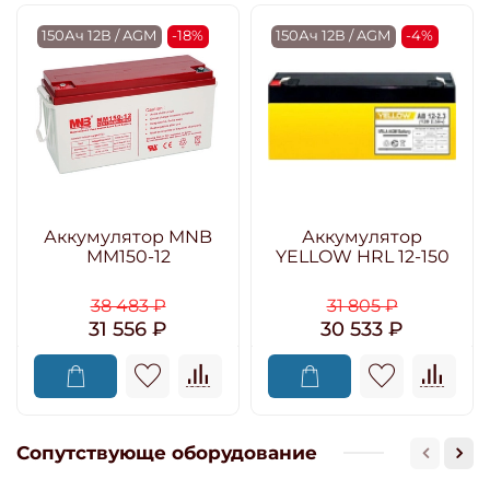
150Ач 12В / AGM
-18%
150Ач 12В / AGM
-4%
Аккумулятор MNB
Аккумулятор
MM150-12
YELLOW HRL 12-150
38 483 ₽
31 805 ₽
31 556 ₽
30 533 ₽
Сопутствующе оборудование