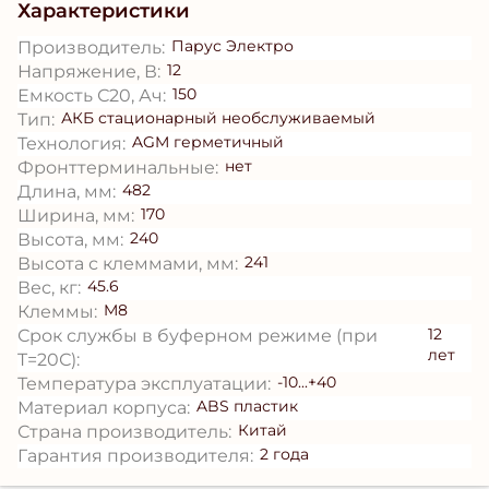
Характеристики
Парус Электро
Производитель:
12
Напряжение, В:
150
Емкость С20, Ач:
АКБ стационарный необслуживаемый
Тип:
AGM герметичный
Технология:
нет
Фронттерминальные:
482
Длина, мм:
170
Ширина, мм:
240
Высота, мм:
241
Высота с клеммами, мм:
45.6
Вес, кг:
M8
Клеммы:
12
Срок службы в буферном режиме (при
лет
T=20С):
-10...+40
Температура эксплуатации:
ABS пластик
Материал корпуса:
Китай
Страна производитель:
2 года
Гарантия производителя: