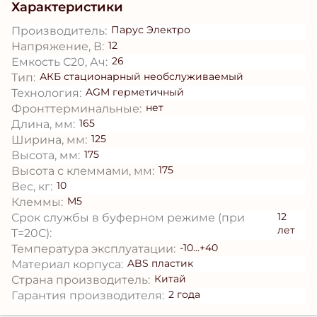
Характеристики
Парус Электро
Производитель:
12
Напряжение, В:
26
Емкость С20, Ач:
АКБ стационарный необслуживаемый
Тип:
AGM герметичный
Технология:
нет
Фронттерминальные:
165
Длина, мм:
125
Ширина, мм:
175
Высота, мм:
175
Высота с клеммами, мм:
10
Вес, кг:
M5
Клеммы:
12
Срок службы в буферном режиме (при
лет
T=20С):
-10...+40
Температура эксплуатации:
ABS пластик
Материал корпуса:
Китай
Страна производитель:
2 года
Гарантия производителя: