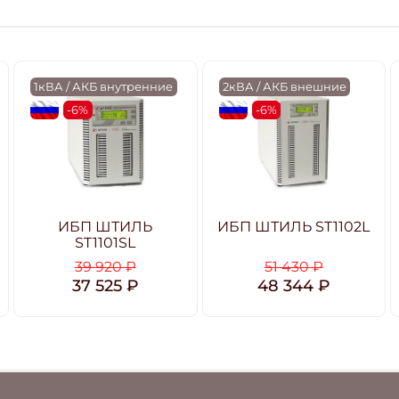
1кВА / АКБ внутренние
2кВА / АКБ внешние
flagRU
-6%
flagRU
-6%
ИБП ШТИЛЬ
ИБП ШТИЛЬ ST1102L
ST1101SL
39 920 ₽
51 430 ₽
37 525 ₽
48 344 ₽