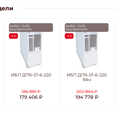
дели
6кВА / АКБ
6кВА / АКБ
внутренние
внутренние
-4%
-4%
ИБП ДПК-1/1-6-220
ИБП ДПК-1/1-6-220
9Ач
186 881 ₽
202 894 ₽
179 406 ₽
194 778 ₽