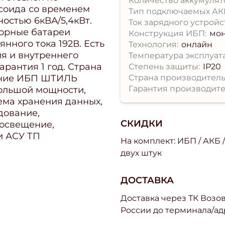
Количество аккумулято
усоида со временем
Тип подключаемых АК
остью 6кВА/5,4кВт.
Ток зарядного устройс
торные батареи
Конструкция ИБП:
мо
нного тока 192В. Есть
Технология:
онлайн
ия и внутреннего
Температура эксплуат
рантия 1 год. Страна
Степень защиты:
IP20
Страна производитель
ение ИБП ШТИЛЬ
Гарантия производите
большой мощности,
ма хранения данных,
дование,
СКИДКИ
 освещение,
и АСУ ТП
На комплект: ИБП / АКБ 
двух штук
ДОСТАВКА
Доставка через ТК Возово
России до терминала/ад