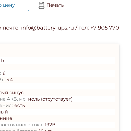
ю цену
Печать
почте: info@battery-ups.ru / тел: +7 905 770
ЛЬ
:
6
т:
5.4
тый синус
а АКБ, мс:
ноль (отсутствует)
ения:
есть
ный
енние
остоянного тока:
192В