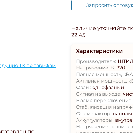
Запросить оптову
Наличие уточняйте по 
22 45
Характеристики
Производитель:
ШТИ
ведущие ТК по тарифам
Напряжение, В:
220
Полная мощность, кВА
Активная мощность, кВ
Фазы:
однофазный
Сигнал на выходе:
чис
Время переключение н
Стабилизация напряж
Форм-фактор:
наполь
Аккумуляторы:
внутр
Напряжение на шине п
готовлен по