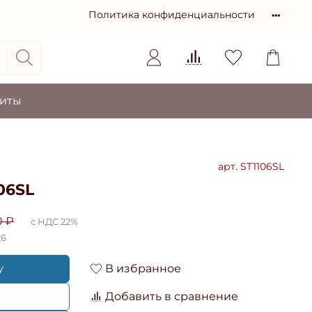
Политика конфиденциальности
зиты
арт.
ST1106SL
06SL
0 ₽
с НДС 22%
26
у
В избранное
Добавить в сравнение