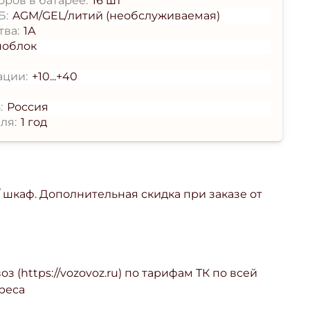
ров в батарее:
16 шт
Б:
AGM/GEL/литий (необслуживаемая)
тва:
1А
ноблок
ации:
+10...+40
:
Россия
ля:
1 год
/ шкаф. Дополнительная скидка при заказе от
з (https://vozovoz.ru) по тарифам ТК по всей
реса