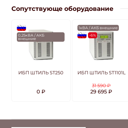
Сопутствующе оборудование
flagRU
1кВА / АКБ внешние
0,25кВА / АКБ
flagRU
-6%
внешние
ИБП ШТИЛЬ ST250
ИБП ШТИЛЬ ST1101L
31 590 ₽
0 ₽
29 695 ₽