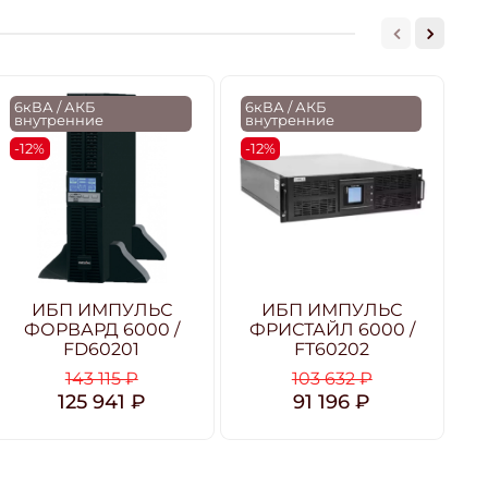
6кВА / АКБ
6кВА / АКБ
6
внутренние
внутренние
в
-12%
-12%
-
ИБП ИМПУЛЬС
ИБП ИМПУЛЬС
ФОРВАРД 6000 /
ФРИСТАЙЛ 6000 /
FD60201
FT60202
143 115 ₽
103 632 ₽
125 941 ₽
91 196 ₽