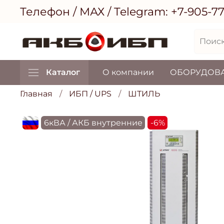
Телефон / МАХ / Telegram:
+7-905-7
Каталог
О компании
ОБОРУДОВ
Главная
ИБП / UPS
ШТИЛЬ
flagRU
6кВА / АКБ внутренние
-6%