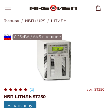
Главная
ИБП / UPS
ШТИЛЬ
flagRU
0,25кВА / АКБ внешние
арт.
ST250
(0)
ИБП ШТИЛЬ ST250
Узнать цену