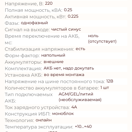
220
Напряжение, В:
0.25
Полная мощность, кВА:
0.225
Активная мощность, кВт:
однофазный
Фазы:
чистый синус
Сигнал на выходе:
ноль
Время переключение на АКБ,
(отсутствует)
мс:
есть
Стабилизация напряжения:
напольный
Форм-фактор:
внешние
Аккумуляторы:
АКБ нет, надо докупать
Комплектация:
во время монтажа
Установка АКБ:
12В
Напряжение на шине постоянного тока:
1 шт
Количество аккумуляторов в батарее:
AGM/GEL/литий
Тип подключаемых
(необслуживаемая)
АКБ:
4А
Ток зарядного устройства:
моноблок
Конструкция ИБП:
онлайн
Технология:
+10...+40
Температура эксплуатации: