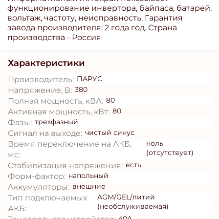
функционирование инвертора, байпаса, батарей,
вольтаж, частоту, неисправность. Гарантия
завода производителя: 2 года год. Страна
производства - Россия
Характеристики
ПАРУС
Производитель:
380
Напряжение, В:
80
Полная мощность, кВА:
80
Активная мощность, кВт:
трехфазный
Фазы:
чистый синус
Сигнал на выходе:
ноль
Время переключение на АКБ,
(отсутствует)
мс:
есть
Стабилизация напряжения:
напольный
Форм-фактор:
внешние
Аккумуляторы:
AGM/GEL/литий
Тип подключаемых
(необслуживаемая)
АКБ:
40А