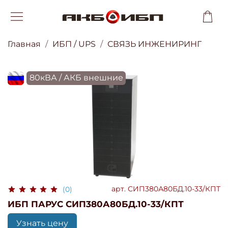
Главная
ИБП / UPS
СВЯЗЬ ИНЖЕНИРИНГ
flagRU
80кВА / АКБ внешние
арт.
СИП380А80БД.10-33/КПТ
(0)
ИБП ПАРУС СИП380А80БД.10-33/КПТ
Узнать цену