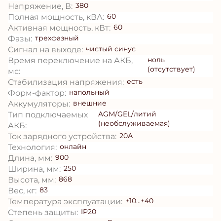
380
Напряжение, В:
60
Полная мощность, кВА:
60
Активная мощность, кВт:
трехфазный
Фазы:
чистый синус
Сигнал на выходе:
ноль
Время переключение на АКБ,
(отсутствует)
мс:
есть
Стабилизация напряжения:
напольный
Форм-фактор:
внешние
Аккумуляторы:
AGM/GEL/литий
Тип подключаемых
(необслуживаемая)
АКБ:
20А
Ток зарядного устройства:
онлайн
Технология:
900
Длина, мм:
250
Ширина, мм:
868
Высота, мм:
83
Вес, кг:
+10...+40
Температура эксплуатации:
IP20
Степень защиты: