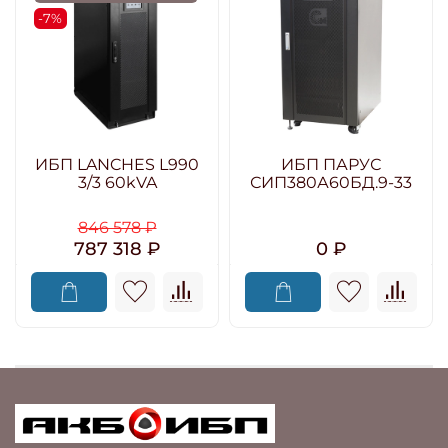
-7%
ИБП LANCHES L990
ИБП ПАРУС
3/3 60kVA
СИП380А60БД.9-33
846 578 ₽
787 318 ₽
0 ₽