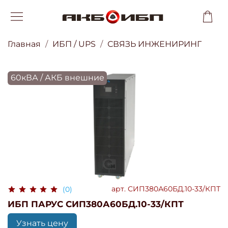
Главная
ИБП / UPS
СВЯЗЬ ИНЖЕНИРИНГ
60кВА / АКБ внешние
арт.
СИП380А60БД.10-33/КПТ
(0)
ИБП ПАРУС СИП380А60БД.10-33/КПТ
Узнать цену