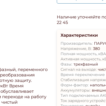
Наличие уточняйте по 
22 45
Характеристики
Производитель:
ПАРУ
Напряжение, В:
380
Полная мощность, кВА
Активная мощность, кВ
Фазы:
трехфазный
фазный, переменного
Сигнал на выходе:
чис
 преобразования
Время переключение н
Стабилизация напряж
ютную защиту.
Форм-фактор:
наполь
0кВт Время
Аккумуляторы:
внешн
о обуславливает
Тип подключаемых АК
и переходе на работу
Ток зарядного устройс
е чистый
Технология:
онлайн