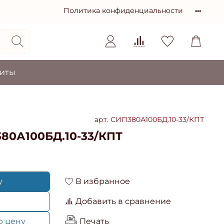
Политика конфиденциальности
зиты
арт.
СИП380А100БД.10-33/КПТ
80А100БД.10-33/КПТ
у
В избранное
Добавить в сравнение
ю цену
Печать