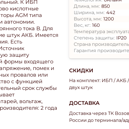
ольный. К ИБП
Длина, мм:
850
ово кислотные
Ширина, мм:
442
яторы AGM типа
Высота, мм:
1200
и автономии.
Вес, кг:
160
оянного тока В. Для
Температура эксплуат
ие штук АКБ. Имеется
Степень защиты:
IP20
ия. Есть
Страна производитель
Источник
Гарантия производите
ную защиту
ой формы входящего
апряжение, помех и
СКИДКИ
ных провалов или
На комплект: ИБП / АКБ 
ство с функцией
двух штук
тельный срок службы
ывает
тарей, вольтаж,
ДОСТАВКА
роизводителя: 2 года
Доставка через ТК Возово
России до терминала/ад