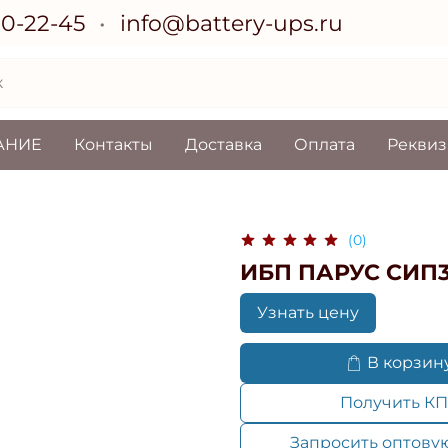
70-22-45
info@battery-ups.ru
АНИЕ
Контакты
Доставка
Оплата
Рекви
(0)
ИБП ПАРУС СИП3
Узнать цену
В корзин
Получить КП
Запросить оптову