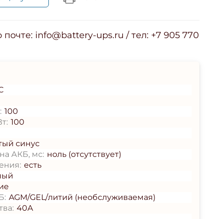
почте: info@battery-ups.ru / тел: +7 905 770
С
:
100
т:
100
тый синус
а АКБ, мс:
ноль (отсутствует)
ения:
есть
ный
ие
Б:
AGM/GEL/литий (необслуживаемая)
тва:
40А