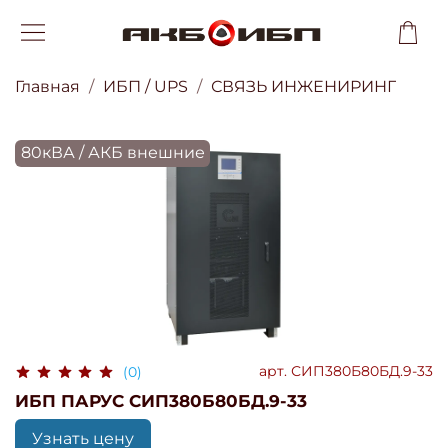
Главная
ИБП / UPS
СВЯЗЬ ИНЖЕНИРИНГ
80кВА / АКБ внешние
арт.
СИП380Б80БД.9-33
(0)
ИБП ПАРУС СИП380Б80БД.9-33
Узнать цену