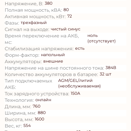
380
Напряжение, В:
80
Полная мощность, кВА:
72
Активная мощность, кВт:
трехфазный
Фазы:
чистый синус
Сигнал на выходе:
ноль
Время переключение на АКБ,
(отсутствует)
мс:
есть
Стабилизация напряжения:
напольный
Форм-фактор:
внешние
Аккумуляторы:
384В
Напряжение на шине постоянного тока:
32 шт
Количество аккумуляторов в батарее:
AGM/GEL/литий
Тип подключаемых
(необслуживаемая)
АКБ:
150А
Ток зарядного устройства:
онлайн
Технология:
760
Длина, мм:
880
Ширина, мм:
1600
Высота, мм:
554
Вес, кг: