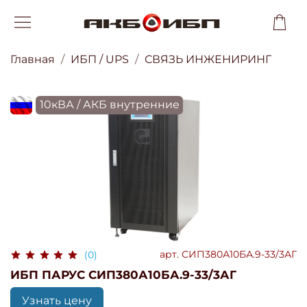
Главная
ИБП / UPS
СВЯЗЬ ИНЖЕНИРИНГ
flagRU
10кВА / АКБ внутренние
арт.
СИП380А10БА.9-33/3АГ
(0)
ИБП ПАРУС СИП380А10БА.9-33/3АГ
Узнать цену