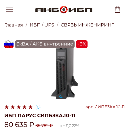
Главная
ИБП / UPS
СВЯЗЬ ИНЖЕНИРИНГ
flagRU
3кВА / АКБ внутренние
-6%
арт.
СИПБ3КА.10-11
(0)
ИБП ПАРУС СИПБ3КА.10-11
80 635 ₽
85 782 ₽
с НДС 22%