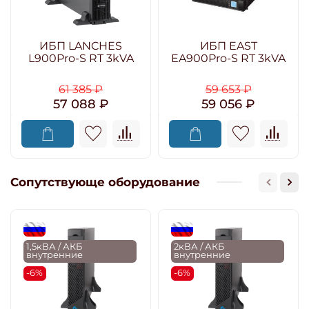
ИБП LANCHES
ИБП EAST
L900Pro-S RT 3kVA
EA900Pro-S RT 3kVA
61 385 ₽
59 653 ₽
57 088 ₽
59 056 ₽
Сопутствующе оборудование
flagRU
flagRU
1,5кВА / АКБ
2кВА / АКБ
внутренние
внутренние
-6%
-6%