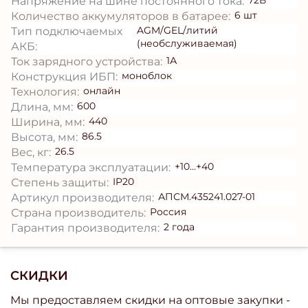
72В
Напряжение на шине постоянного тока:
6 шт
Количество аккумуляторов в батарее:
AGM/GEL/литий
Тип подключаемых
(необслуживаемая)
АКБ:
1А
Ток зарядного устройства:
моноблок
Конструкция ИБП:
онлайн
Технология:
600
Длина, мм:
440
Ширина, мм:
86.5
Высота, мм:
26.5
Вес, кг:
+10...+40
Температура эксплуатации:
IP20
Степень защиты:
АПСМ.435241.027-01
Артикул производителя:
Россия
Страна производитель:
2 года
Гарантия производителя:
СКИДКИ
Мы предоставляем скидки на оптовые закупки -