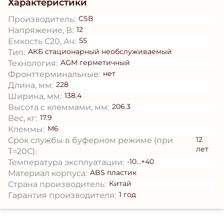
Характеристики
CSB
Производитель:
12
Напряжение, В:
55
Емкость С20, Ач:
АКБ стационарный необслуживаемый
Тип:
AGM герметичный
Технология:
нет
Фронттерминальные:
228
Длина, мм:
138.4
Ширина, мм:
206.3
Высота с клеммами, мм:
17.9
Вес, кг:
М6
Клеммы:
12
Срок службы в буферном режиме (при
лет
T=20С):
-10...+40
Температура эксплуатации:
ABS пластик
Материал корпуса:
Китай
Страна производитель:
1 год
Гарантия производителя: