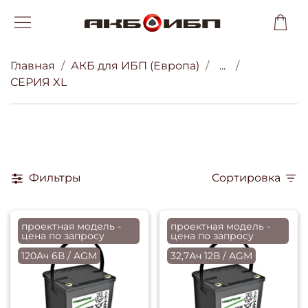
Главная
АКБ для ИБП (Европа)
...
СЕРИЯ XL
Фильтры
Сортировка
проектная модель -
проектная модель -
цена по запросу
цена по запросу
120Ач 6В / AGM
32,7Ач 12В / AGM