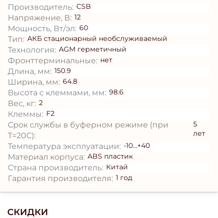
CSB
Производитель:
12
Напряжение, В:
60
Мощность, Вт/эл:
АКБ стационарный необслуживаемый
Тип:
AGM герметичный
Технология:
нет
Фронттерминальные:
150.9
Длина, мм:
64.8
Ширина, мм:
98.6
Высота с клеммами, мм:
2
Вес, кг:
F2
Клеммы:
5
Срок службы в буферном режиме (при
лет
T=20С):
-10...+40
Температура эксплуатации:
ABS пластик
Материал корпуса:
Китай
Страна производитель:
1 год
Гарантия производителя:
СКИДКИ