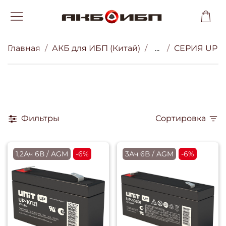
Главная
АКБ для ИБП (Китай)
...
СЕРИЯ UP
Фильтры
Сортировка
1,2Ач 6В / AGM
-6%
3Ач 6В / AGM
-6%