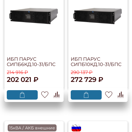
ИБП ПАРУС
ИБП ПАРУС
СИПБ6КД.10-31/БПС
СИПБ10КД.10-31/БПС
214 916 ₽
290 137 ₽
202 021 ₽
272 729 ₽
15кВА / АКБ внешние
flagRU