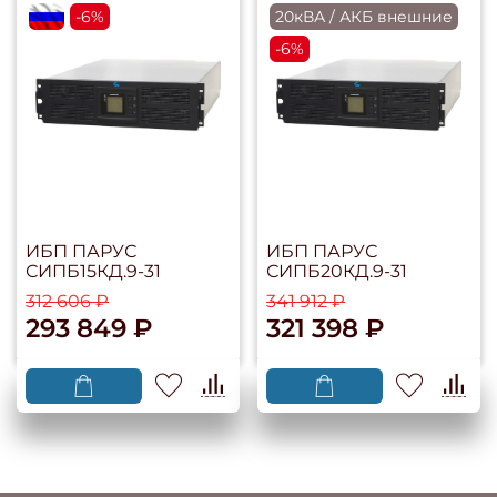
flagRU
-6%
20кВА / АКБ внешние
-6%
ИБП ПАРУС
ИБП ПАРУС
СИПБ15КД.9-31
СИПБ20КД.9-31
312 606 ₽
341 912 ₽
293 849 ₽
321 398 ₽