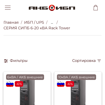
Главная
ИБП / UPS
...
СЕРИЯ СИПБ 6-20 кВА Rack Tower
Фильтры
Сортировка
6кВА / АКБ внешние
10кВА / АКБ внешние
flagRU
-6%
flagRU
-6%