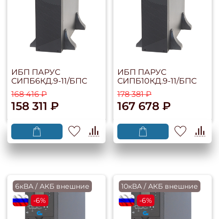
ИБП ПАРУС
ИБП ПАРУС
СИПБ6КД.9-11/БПС
СИПБ10КД.9-11/БПС
168 416 ₽
178 381 ₽
158 311 ₽
167 678 ₽
6кВА / АКБ внешние
10кВА / АКБ внешние
flagRU
-6%
flagRU
-6%