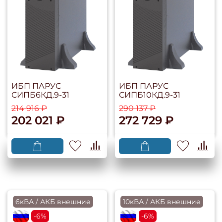
ИБП ПАРУС
ИБП ПАРУС
СИПБ6КД.9-31
СИПБ10КД.9-31
214 916 ₽
290 137 ₽
202 021 ₽
272 729 ₽
6кВА / АКБ внешние
10кВА / АКБ внешние
flagRU
-6%
flagRU
-6%