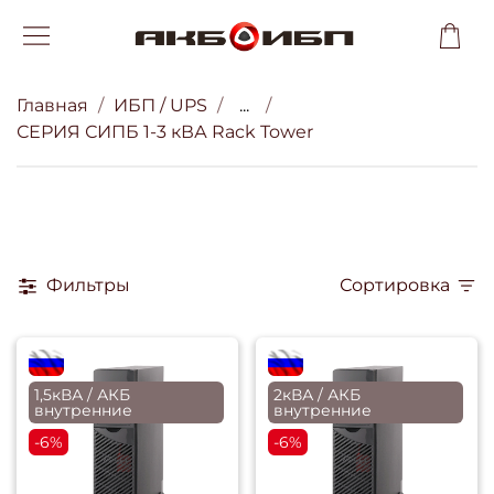
Главная
ИБП / UPS
...
СЕРИЯ СИПБ 1-3 кВА Rack Tower
Фильтры
Сортировка
flagRU
flagRU
1,5кВА / АКБ
2кВА / АКБ
внутренние
внутренние
-6%
-6%