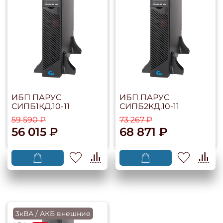
ИБП ПАРУС
ИБП ПАРУС
СИПБ1КД.10-11
СИПБ2КД.10-11
59 590 ₽
73 267 ₽
56 015 ₽
68 871 ₽
3кВА / АКБ внешние