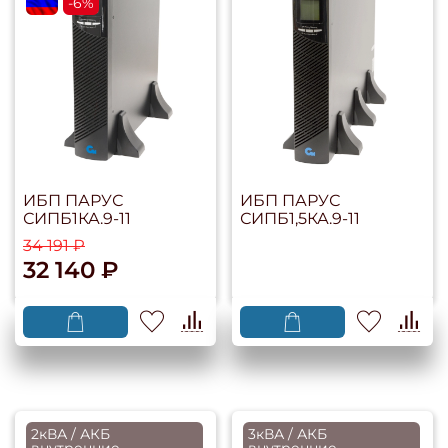
flagRU
-6%
ИБП ПАРУС
ИБП ПАРУС
СИПБ1КА.9-11
СИПБ1,5КА.9-11
34 191 ₽
32 140 ₽
2кВА / АКБ
3кВА / АКБ
внутренние
внутренние