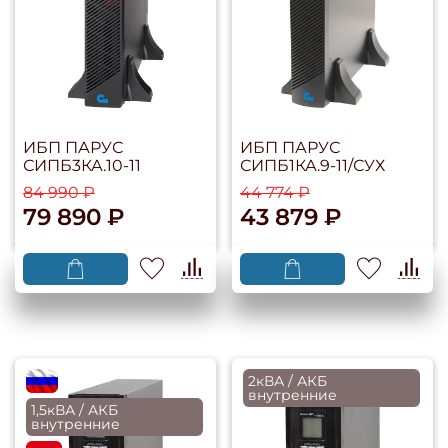
ИБП ПАРУС
ИБП ПАРУС
СИПБ3КА.10-11
СИПБ1КА.9-11/СУХ
84 990 ₽
44 774 ₽
79 890 ₽
43 879 ₽
flagRU
2кВА / АКБ
внутренние
1,5кВА / АКБ
внутренние