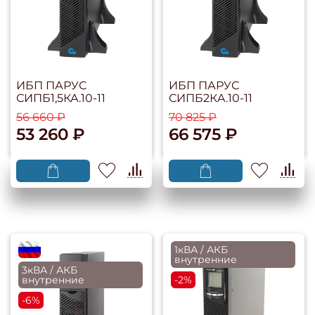
ИБП ПАРУС
ИБП ПАРУС
СИПБ1,5КА.10-11
СИПБ2КA.10-11
56 660 ₽
70 825 ₽
53 260 ₽
66 575 ₽
flagRU
1кВА / АКБ
внутренние
3кВА / АКБ
внутренние
-2%
-6%