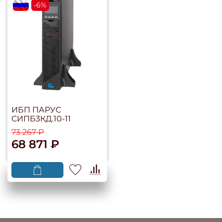
flagRU
-6%
ИБП ПАРУС
СИПБ3КД.10-11
73 267 ₽
68 871 ₽