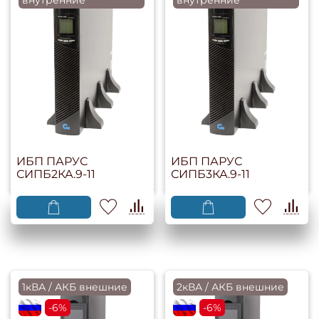
ИБП ПАРУС
ИБП ПАРУС
СИПБ2КА.9-11
СИПБ3КА.9-11
1кВА / АКБ внешние
2кВА / АКБ внешние
flagRU
-6%
flagRU
-6%