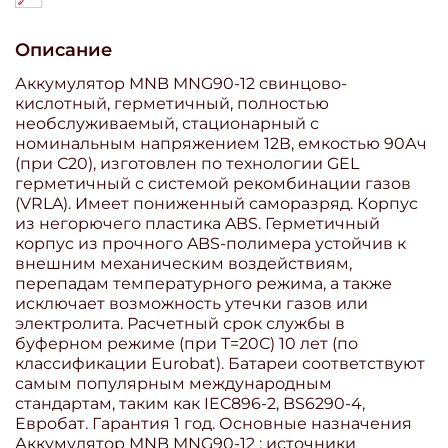
Описание
Аккумулятор MNB MNG90-12 свинцово-
кислотный, герметичный, полностью
необслуживаемый, стационарный с
номинальным напряжением 12В, емкостью 90Ач
(при С20), изготовлен по технологии GEL
герметичный с системой рекомбинации газов
(VRLA). Имеет пониженный саморазряд. Корпус
из негорючего пластика ABS. Герметичный
корпус из прочного ABS-полимера устойчив к
внешним механическим воздействиям,
перепадам температурного режима, а также
исключает возможность утечки газов или
электролита. Расчетный срок службы в
буферном режиме (при T=20С) 10 лет (по
классификации Eurobat). Батареи соответствуют
самым популярным международным
стандартам, таким как IEC896-2, BS6290-4,
Евробат. Гарантия 1 год. Основные назначения
Аккумулятор MNB MNG90-12 : источники