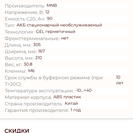
MNB
Производитель:
12
Напряжение, В:
90
Емкость С20, Ач:
АКБ стационарный необслуживаемый
Тип:
GEL герметичный
Технология:
нет
Фронттерминальные:
305
Длина, мм:
167
Ширина, мм:
210
Высота, мм:
30.8
Вес, кг:
М6
Клеммы:
10
Срок службы в буферном режиме (при
лет
T=20С):
-10...+40
Температура эксплуатации:
ABS пластик
Материал корпуса:
Китай
Страна производитель:
1 год
Гарантия производителя:
СКИДКИ