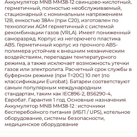
Аккумулятор MNB MM38-12 свинцово-кислотный,
герметичный, полностью необслуживаемый,
стационарный с номинальным напряжением
12В, емкостью 38Ач (при С20), изготовлен по
технологии AGM герметичный с системой
рекомбинации газов (VRLA). Имеет пониженный
саморазряд. Корпус из негорючего пластика
ABS. Герметичный корпус из прочного ABS-
полимера устойчив к внешним механическим
воздействиям, перепадам температурного
режима, а также исключает возможность утечки
газов или электролита. Расчетный срок службы в
буферном режиме (при T=20С) 10 лет (по
классификации Eurobat). Батареи соответствуют
самым популярным международным
стандартам, таким как IEC896-2, BS6290-4,
Евробат. Гарантия 1 год. Основные назначения
Аккумулятор MNB MM38-12 : источники
бесперебойного питания (ИБП / UPS), котельное
оборудование, системы безопасности,
медицинское оборудование