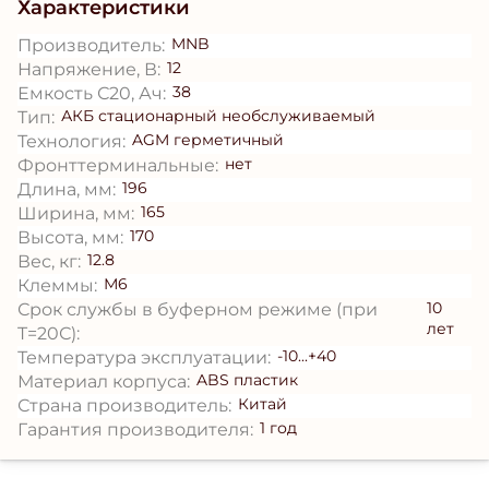
Характеристики
MNB
Производитель:
12
Напряжение, В:
38
Емкость С20, Ач:
АКБ стационарный необслуживаемый
Тип:
AGM герметичный
Технология:
нет
Фронттерминальные:
196
Длина, мм:
165
Ширина, мм:
170
Высота, мм:
12.8
Вес, кг:
М6
Клеммы:
10
Срок службы в буферном режиме (при
лет
T=20С):
-10...+40
Температура эксплуатации:
ABS пластик
Материал корпуса:
Китай
Страна производитель:
1 год
Гарантия производителя: