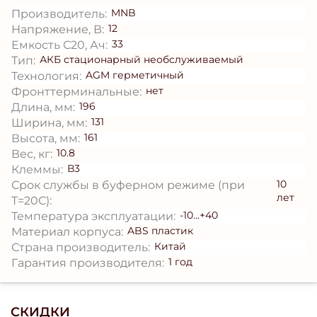
MNB
Производитель:
12
Напряжение, В:
33
Емкость С20, Ач:
АКБ стационарный необслуживаемый
Тип:
AGM герметичный
Технология:
нет
Фронттерминальные:
196
Длина, мм:
131
Ширина, мм:
161
Высота, мм:
10.8
Вес, кг:
В3
Клеммы:
10
Срок службы в буферном режиме (при
лет
T=20С):
-10...+40
Температура эксплуатации:
ABS пластик
Материал корпуса:
Китай
Страна производитель:
1 год
Гарантия производителя:
СКИДКИ