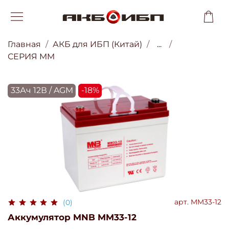
Главная
АКБ для ИБП (Китай)
...
СЕРИЯ MM
33Ач 12В / AGM
-18%
арт.
MM33-12
(0)
Аккумулятор MNB MM33-12