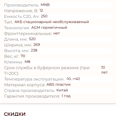
MNB
Производитель:
12
Напряжение, В:
250
Емкость С20, Ач:
АКБ стационарный необслуживаемый
Тип:
AGM герметичный
Технология:
нет
Фронттерминальные:
520
Длина, мм:
269
Ширина, мм:
238
Высота, мм:
70
Вес, кг:
М8
Клеммы:
10
Срок службы в буферном режиме (при
лет
T=20С):
-10...+40
Температура эксплуатации:
ABS пластик
Материал корпуса:
Китай
Страна производитель:
1 год
Гарантия производителя:
СКИДКИ