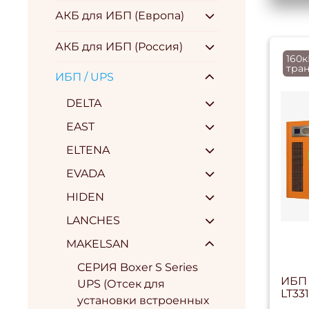
АКБ для ИБП (Европа)
АКБ для ИБП (Россия)
160к
тра
ИБП / UPS
DELTA
EAST
ELTENA
EVADA
HIDEN
LANCHES
MAKELSAN
СЕРИЯ Boxer S Series
ИБП 
UPS (Отсек для
LT33
установки встроенных