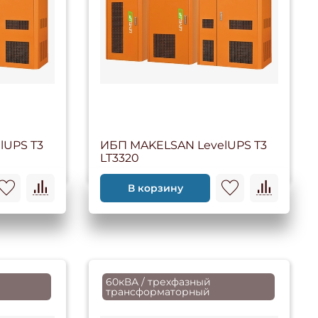
lUPS T3
ИБП MAKELSAN LevelUPS T3
LT3320
В корзину
60кВА / трехфазный
трансформаторный