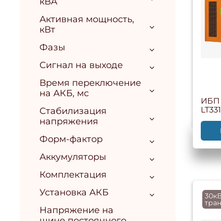
кВА
Активная мощность,
кВт
Фазы
Сигнал на выходе
Время переключение
на АКБ, мс
ИБП 
LT33
Стабилизация
напряжения
Форм-фактор
Аккумуляторы
Комплектация
Установка АКБ
30кВ
тра
Напряжение на
шине постоянного