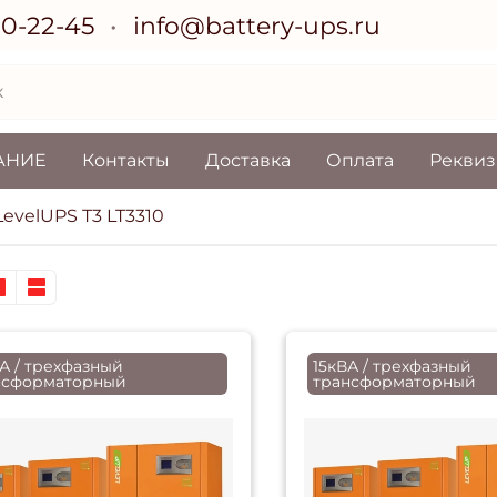
70-22-45
info@battery-ups.ru
АНИЕ
Контакты
Доставка
Оплата
Рекви
evelUPS T3 LT3310
А / трехфазный
15кВА / трехфазный
нсформаторный
трансформаторный