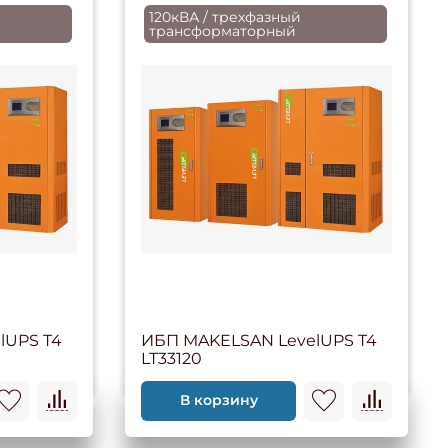
120кВА / трехфазный
трансформаторный
lUPS T4
ИБП MAKELSAN LevelUPS T4
LT33120
В корзину