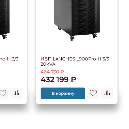
o-H 3/3
ИБП LANCHES L900Pro-H 3/3
20kVA
464 730 ₽
432 199 ₽
В корзину