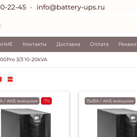
70-22-45
info@battery-ups.ru
АНИЕ
Контакты
Доставка
Оплата
Рекви
00Pro 3/3 10-20kVA
ВА / АКБ внешние
-7%
15кВА / АКБ внешние