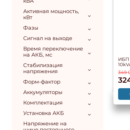
кВА
Активная мощность,
кВт
Фазы
Сигнал на выходе
Время переключение
на АКБ, мс
ИБП 
10kV
Стабилизация
напряжения
349 
32
Форм-фактор
Аккумуляторы
Комплектация
Установка АКБ
Напряжение на
шине постоянного