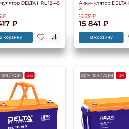
мулятор DELTA HRL 12-45
Аккумулятор DELTA H
Х
2 ₽
16 331 ₽
417 ₽
15 841 ₽
В корзину
В корзину
 12В / AGM
-3%
80Ач 12В / AGM
-3%