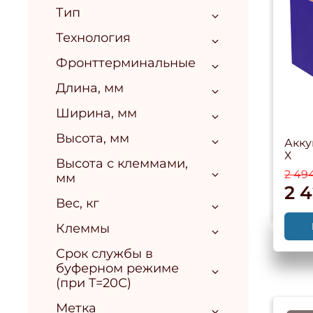
Тип
Технология
Фронттерминальные
Длина, мм
Ширина, мм
Высота, мм
Акку
Х
Высота с клеммами,
2 49
мм
2 
Вес, кг
Клеммы
Срок службы в
буферном режиме
(при T=20С)
Метка