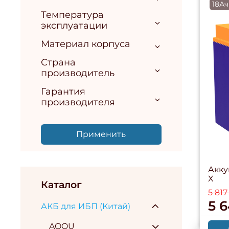
18Ач
Температура
эксплуатации
Материал корпуса
Страна
производитель
Гарантия
производителя
Применить
Акку
Х
Каталог
5 817
5 
АКБ для ИБП (Китай)
AQQU