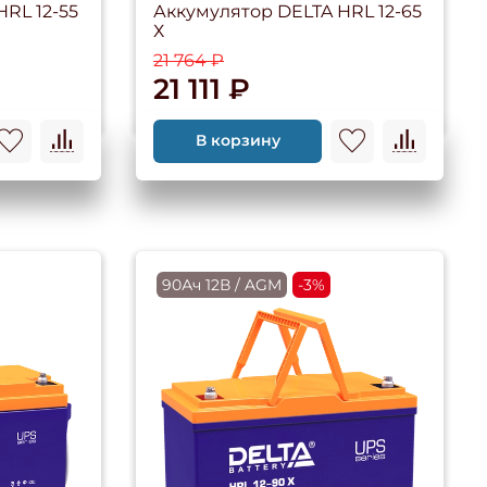
RL 12-55
Аккумулятор DELTA HRL 12-65
Х
21 764 ₽
21 111 ₽
В корзину
90Ач 12В / AGM
-3%