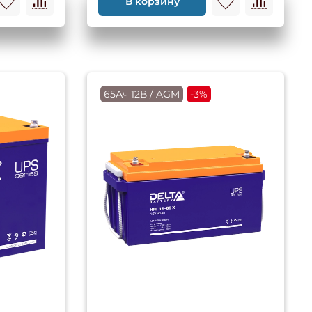
В корзину
65Ач 12В / AGM
-3%