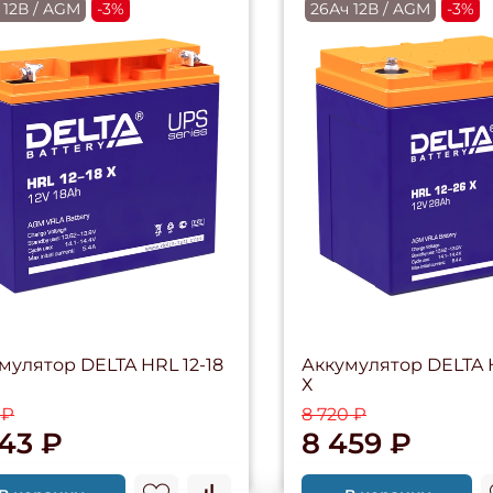
 12В / AGM
-3%
26Ач 12В / AGM
-3%
мулятор DELTA HRL 12-18
Аккумулятор DELTA H
Х
 ₽
8 720 ₽
643 ₽
8 459 ₽