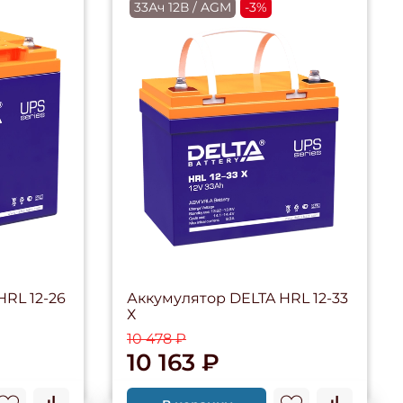
33Ач 12В / AGM
-3%
RL 12-26
Аккумулятор DELTA HRL 12-33
Х
10 478 ₽
10 163 ₽