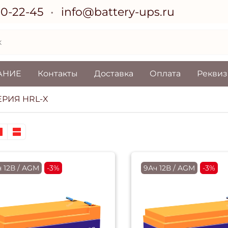
70-22-45
info@battery-ups.ru
АНИЕ
Контакты
Доставка
Оплата
Рекви
ЕРИЯ HRL-X
ч 12В / AGM
-3%
9Ач 12В / AGM
-3%