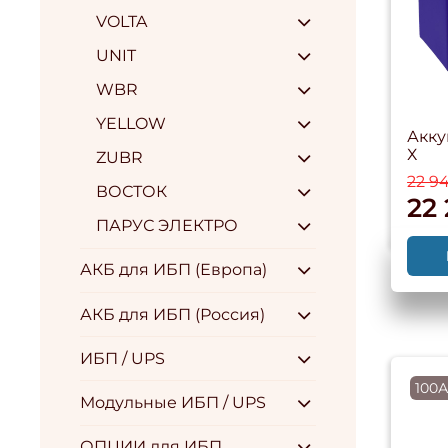
VOLTA
UNIT
WBR
YELLOW
Акку
Х
ZUBR
22 9
ВОСТОК
22
ПАРУС ЭЛЕКТРО
АКБ для ИБП (Европа)
АКБ для ИБП (Россия)
ИБП / UPS
100А
Модульные ИБП / UPS
ОПЦИИ для ИБП