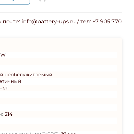
почте: info@battery-ups.ru / тел: +7 905 770
OW
ый необслуживаемый
етичный
нет
м:
214
ом режиме (при T=20С):
10 лет