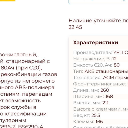
Наличие уточняйте по 
22 45
Характеристики
Производитель:
YELL
во-кислотный,
Напряжение, В:
12
й, стационарный с
Емкость С20, Ач:
80
80Ач (при С20),
Тип:
АКБ стационарн
й рекомбинации газов
Технология:
AGM герм
орпус из негорючего
Фронттерминальные:
очного ABS-полимера
Длина, мм:
260
йствиям, перепадам
Ширина, мм:
168
ет возможность
Высота, мм:
211
срок службы в
Высота с клеммами, м
по классификации
Вес, кг:
25.5
опулярным
Клеммы:
M6
896-2, BS6290-4,
Срок службы в буферн