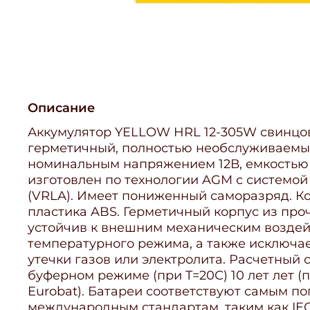
Описание
Аккумулятор YELLOW HRL 12-305W свинцо
герметичный, полностью необслуживаемы
номинальным напряжением 12В, емкостью 
изготовлен по технологии AGM с системо
(VRLA). Имеет пониженный саморазряд. К
пластика ABS. Герметичный корпус из пр
устойчив к внешним механическим возде
температурного режима, а также исключа
утечки газов или электролита. Расчетный 
буферном режиме (при T=20С) 10 лет лет (
Eurobat). Батареи соответствуют самым п
международным стандартам, таким как IEC