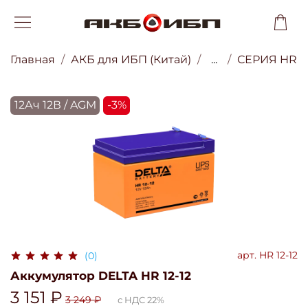
Главная
АКБ для ИБП (Китай)
...
СЕРИЯ HR
12Ач 12В / AGM
-3%
арт.
HR 12-12
(0)
Аккумулятор DELTA HR 12-12
3 151 ₽
3 249 ₽
с НДС 22%