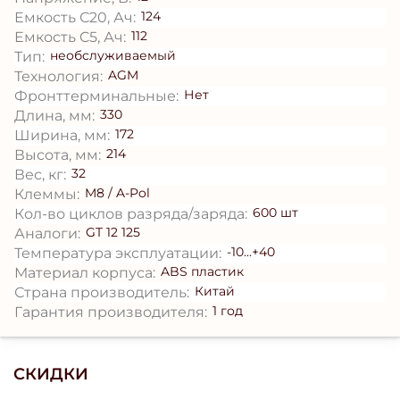
124
Емкость С20, Ач:
112
Емкость C5, Ач:
необслуживаемый
Тип:
AGM
Технология:
Нет
Фронттерминальные:
330
Длина, мм:
172
Ширина, мм:
214
Высота, мм:
32
Вес, кг:
M8 / A-Pol
Клеммы:
600 шт
Кол-во циклов разряда/заряда:
GT 12 125
Аналоги:
-10...+40
Температура эксплуатации:
ABS пластик
Материал корпуса:
Китай
Страна производитель:
1 год
Гарантия производителя:
СКИДКИ