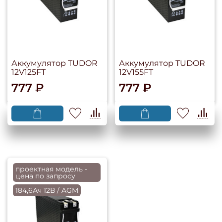
Аккумулятор TUDOR
Аккумулятор TUDOR
12V125FT
12V155FT
777 ₽
777 ₽
проектная модель -
цена по запросу
184,6Ач 12В / AGM